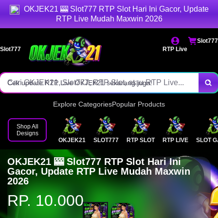
Temukan Slot777 gacor dengan performa RTP tinggi.
OKJEK21 🎰 Slot777 RTP Slot Hari Ini Gacor, Update
RTP Live Mudah Maxwin 2026
Akses informasi cepat, stabil, dan responsif.
Slot777
Panduan RTP Slot terbaru untuk peluang Maxwin 2026.
Slot777
RTP Live
Cek update RTP Live OKJEK21 sekarang juga!
Explore Categories
Popular Products
Shop All
Designs
OKJEK21
SLOT777
RTP SLOT
RTP LIVE
SLOT 
OKJEK21 🎰 Slot777 RTP Slot Hari Ini
Gacor, Update RTP Live Mudah Maxwin
2026
RP. 10.000