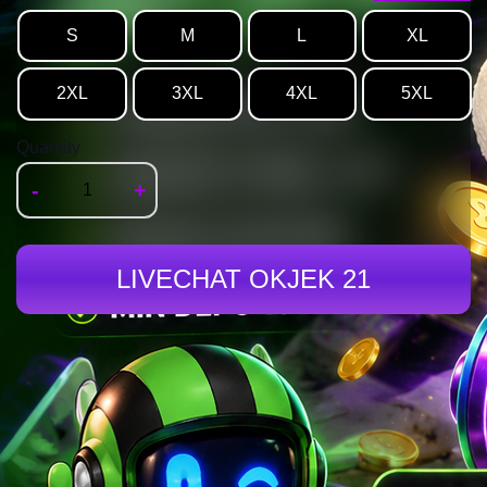
S
M
L
XL
2XL
3XL
4XL
5XL
Quantity
-
+
LIVECHAT OKJEK 21